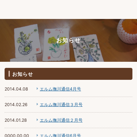
お知らせ
お知らせ
2014.04.08
エルム撫川通信4月号
2014.02.26
エルム撫川通信３月号
2014.01.28
エルム撫川通信２月号
0000.00.00
エルム撫川通信6月号