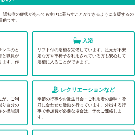
。認知症の症状があっても幸せに暮らすことができるように支援するの
目的です。
入浴
ランスのと
リフト付の浴槽を完備しています。足元が不安
者と職員が
定な方や車椅子を利用されている方も安心して
ります。作
浴槽に入ることができます。
。
レクリエーションなど
んが、ご利
季節の行事やお誕生日会・ご利用者の趣味・嗜
限り自分の
好に合わせた活動を行っています。外出する行
作を機能訓
事で参加費が必要な場合は、予めご連絡しま
す。