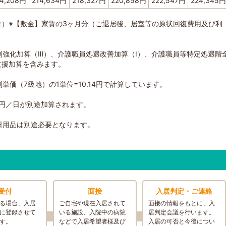
14,208円
214,634円
218,327円
220,858円
222,547円
224,345円
家賃）※【敷金】家賃の3ヶ月分（ご退居後、居室等の原状回復費用及び利
制強化加算（Ⅲ）、介護職員処遇改善加算（Ⅰ）、介護職員等特定処遇階
支援加算を含みます。
価（7級地）の1単位=10.14円で計算しています。
1円／日が別途加算されます。
日用品は別途必要となります。
受付
面接
入居判定・ご連絡
る場合、入居
ご自宅や現在入居されて
面接の情報をもとに、入
に登録させて
いる施設、入院中の病院
居判定会議を行います。
す。
などで入居希望者様及び
入居の可否と今後につい