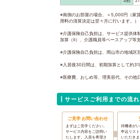
3割
2
※南側のお部屋の場合、＋5,000円（
用料の清算決定は翌々月に行います。）
※介護保険自己負担は、サービス提供体
加算（Ⅱ）、介護職員等ベースアップ等
※介護保険自己負担は、岡山市の地域区別単
※入居後30日間は、初期加算として約3
※医療費、おしめ等、理美容代、その他
サービスご利用までの流れ
ご見学 お問い合わせ
まずはご見学ください。
待機者がい
サービス内容をご説明い
申込リスト
たします。入居を希望さ
いただきま